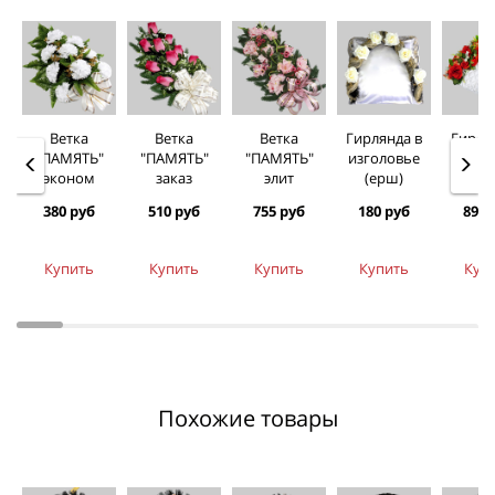
Ветка
Ветка
Ветка
Гирлянда в
Гирля
"ПАМЯТЬ"
"ПАМЯТЬ"
"ПАМЯТЬ"
изголовье
изгол
эконом
заказ
элит
(ерш)
Эл
380 руб
510 руб
755 руб
180 руб
890 
Купить
Купить
Купить
Купить
Куп
Похожие товары