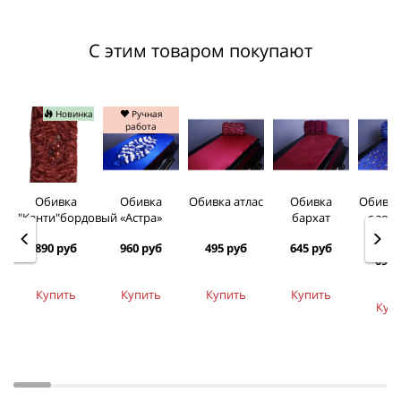
С этим товаром покупают
Новинка
Ручная
работа
Обивка
Обивка
Обивка атлас
Обивка
Обивка
"Канти"бордовый
«Астра»
бархат
c зол
нака
890 руб
960 руб
495 руб
645 руб
690 
Купить
Купить
Купить
Купить
Куп