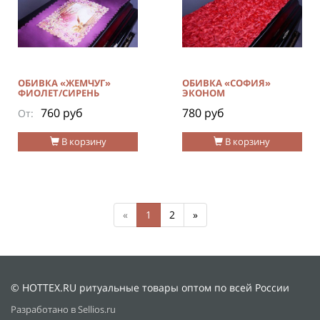
ОБИВКА «ЖЕМЧУГ»
ОБИВКА «СОФИЯ»
ФИОЛЕТ/СИРЕНЬ
ЭКОНОМ
760 руб
780 руб
От:
В корзину
В корзину
«
1
2
»
© HOTTEX.RU ритуальные товары оптом по всей России
Разработано в Sellios.ru