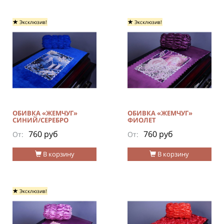
Эксклюзив!
Эксклюзив!
ОБИВКА «ЖЕМЧУГ»
ОБИВКА «ЖЕМЧУГ»
СИНИЙ/СЕРЕБРО
ФИОЛЕТ
760 руб
760 руб
От:
От:
В корзину
В корзину
Эксклюзив!