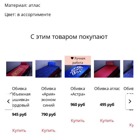
Материал: атлас
Цвет: в ассортименте
С этим товаром покупают
Ручная
работа
Обивка
Обивка
Обивка
Обивка атлас
Обивка
«Объемная
«Ария»
«Астра»
c зол
вышивка»
эконом
нака
960 руб
495 руб
бордовый
синий
690 
945 руб
790 руб
Купить
Купить
Куп
Купить
Купить