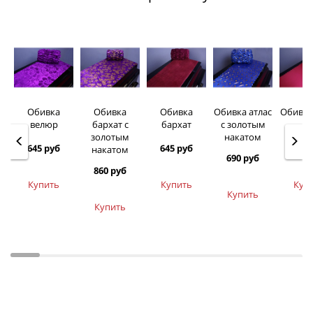
Обивка
Обивка
Обивка
Обивка атлас
Обивка
велюр
бархат c
бархат
c золотым
золотым
накатом
645 руб
645 руб
495 
накатом
690 руб
860 руб
Купить
Купить
Куп
Купить
Купить