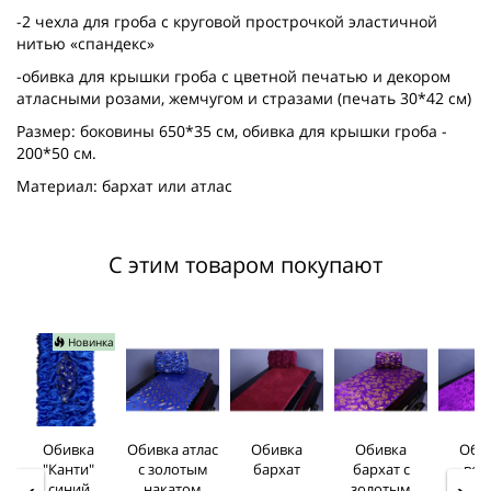
-2 чехла для гроба с круговой прострочкой эластичной
нитью «спандекс»
-обивка для крышки гроба с цветной печатью и декором
атласными розами, жемчугом и стразами (печать 30*42 см)
Размер: боковины 650*35 см, обивка для крышки гроба -
200*50 см.
Материал: бархат или атлас
С этим товаром покупают
Новинка
Обивка
Обивка атлас
Обивка
Обивка
Оби
"Канти"
c золотым
бархат
бархат c
вел
синий
накатом
золотым