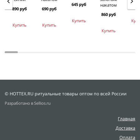
645 руб
645 
накатом
890 руб
690 руб
860 руб
Купить
Куп
Купить
Купить
Купить
© HOTTEX.RU ритуальные товары оптом по всей России
Разработано в Sellios.ru
Главная
Доставка
Оплата