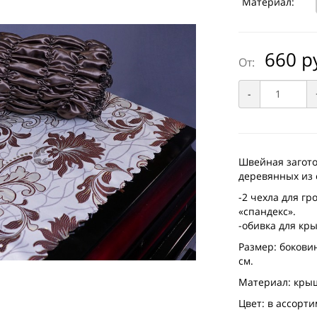
Материал:
660 р
От:
-
Швейная загото
деревянных из 
-2 чехла для г
«спандекс».
-обивка для кр
Размер: боковин
см.
Материал: крыш
Цвет: в ассорт