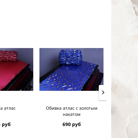
а атлас
Обивка атлас c золотым
Обив
накатом
 руб
690 руб
64