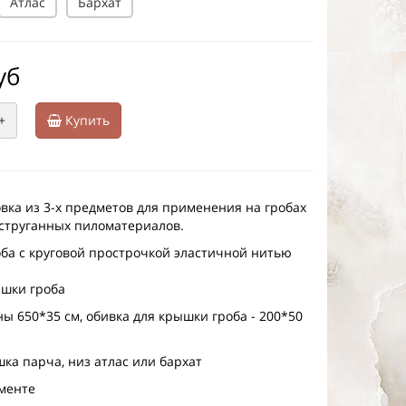
Атлас
Бархат
уб
+
Купить
вка из 3-х предметов для применения на гробах
струганных пиломатериалов.
роба с круговой прострочкой эластичной нитью
ышки гроба
ы 650*35 см, обивка для крышки гроба - 200*50
ка парча, низ атлас или бархат
именте