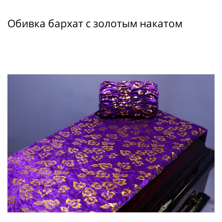
Обивка бархат c золотым накатом