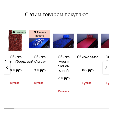
С этим товаром покупают
Новинка
Ручная
работа
Обивка
Обивка
Обивка
Обивка атлас
Оби
"Канти"бордовый
«Астра»
«Ария»
бар
эконом
890 руб
960 руб
495 руб
645 
синий
790 руб
Купить
Купить
Купить
Куп
Купить