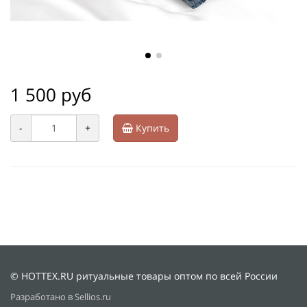
1 500 руб
-
+
Купить
© HOTTEX.RU ритуальные товары оптом по всей России
Разработано в Sellios.ru