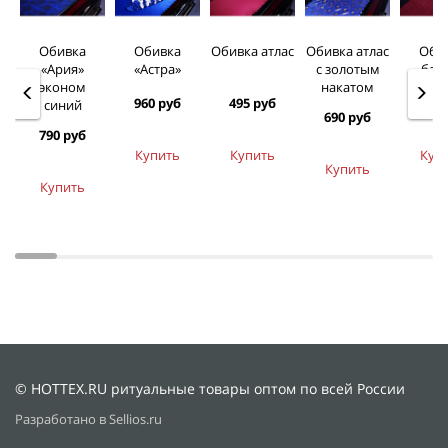
Обивка
Обивка
Обивка атлас
Обивка атлас
Оби
«Ария»
«Астра»
c золотым
бар
эконом
накатом
960 руб
495 руб
645 
синий
690 руб
790 руб
Купить
Купить
Куп
Купить
Купить
© HOTTEX.RU ритуальные товары оптом по всей России
Разработано в Sellios.ru