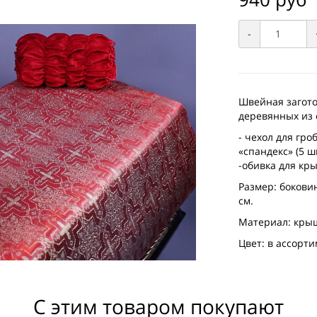
-
Швейная загото
деревянных из 
- чехол для гр
«спандекс» (5 ш
-обивка для кр
Размер: боковин
см.
Материал: крыш
Цвет: в ассорт
С этим товаром покупают