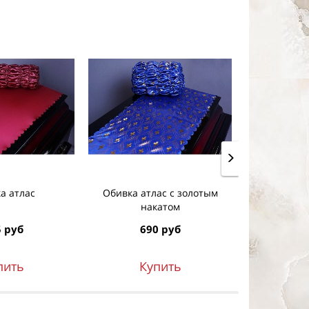
а атлас
Обивка атлас c золотым
Обив
накатом
 руб
690 руб
64
пить
Купить
К