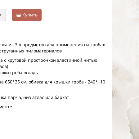
+
Купить
вка из 3-х предметов для применения на гробах
струганных пиломатериалов
оба с круговой прострочкой эластичной нитью
вов)
ышки гроба вгладь
а 650*35 см, обивка для крышки гроба - 240*110
ка парча, низ атлас или бархат
именте