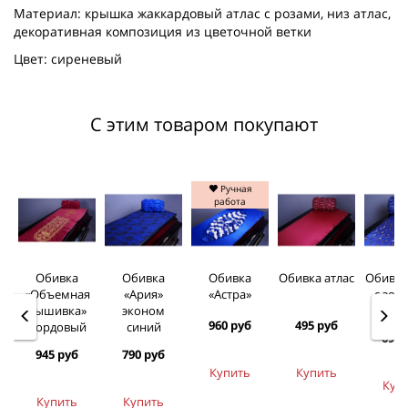
Материал: крышка жаккардовый атлас с розами, низ атлас,
декоративная композиция из цветочной ветки
Цвет: сиреневый
С этим товаром покупают
Ручная
работа
Обивка
Обивка
Обивка
Обивка атлас
Обивка
«Объемная
«Ария»
«Астра»
c зол
вышивка»
эконом
нака
960 руб
495 руб
бордовый
синий
690 
945 руб
790 руб
Купить
Купить
Куп
Купить
Купить