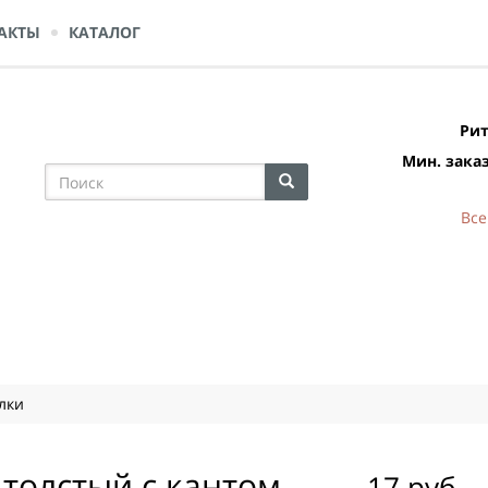
АКТЫ
КАТАЛОГ
Рит
Мин. заказ
Все
лки
толстый с кантом
17 руб