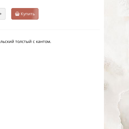
+
Купить
ьский толстый с кантом.