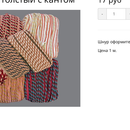
-
Шнур оформител
Цена 1 м.