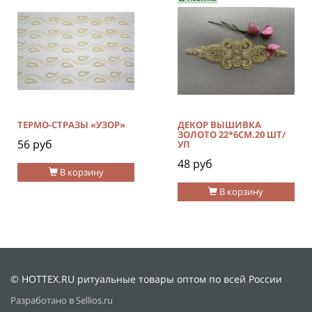
ТЕРМО-СТРАЗЫ «УЗОР»
ДЕКОР ВЫШИВКА
ЗОЛОТО 22*6СМ.20 ШТ/
56 руб
УП
48 руб
В корзину
В корзину
© HOTTEX.RU ритуальные товары оптом по всей России
Разработано в Sellios.ru