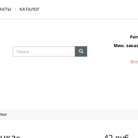
АКТЫ
КАТАЛОГ
Рит
Мин. заказ
Все
лки
нка»
42 руб