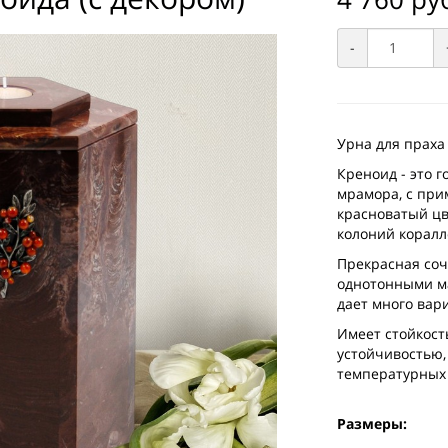
-
Урна для праха
Креноид - это 
мрамора, с при
красноватый ц
колоний коралл
Прекрасная соч
однотонными м
дает много вар
Имеет стойкост
устойчивостью, 
температурных
Размеры: