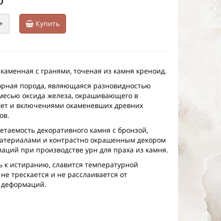
+
Купить
 каменная с гранями, точеная из камня креноид.
горная порода, являющаяся разновидностью
месью оксида железа, окрашивающего в
вет и включениями окаменевших древних
ов.
етаемость декоративного камня с бронзой,
атериалами и контрастно окрашенным декором
иаций при производстве урн для праха из камня.
ь к истиранию, славится температурной
не трескается и не расслаивается от
 деформаций.