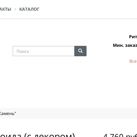
АКТЫ
КАТАЛОГ
Рит
Мин. заказ
Все
Камень"
оида (с декором)
4 760 ру