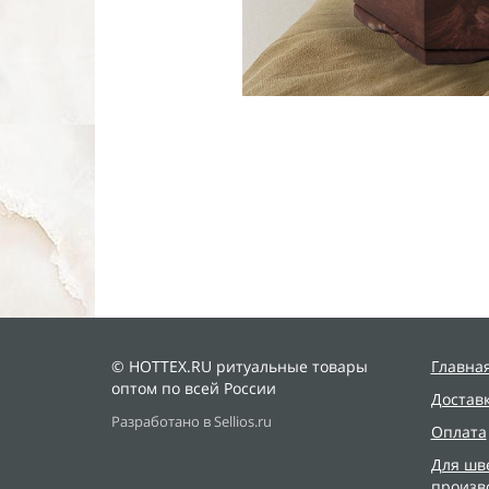
© HOTTEX.RU ритуальные товары
Главна
оптом по всей России
Достав
Разработано в Sellios.ru
Оплата
Для шв
произв