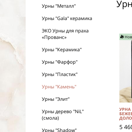
Урн
Урны "Металл"
Урны "Gala" керамика
ЭКО Урны для праха
«Прованс»
Нов
Урны "Керамика"
Урны "Фарфор"
Урны "Пластик"
Урны "Камень"
Урны "Элит"
УРНА
Урны дерево "NiL"
БЕЖЕ
(смола)
ДОЛО
5 46
Урны "Shadow"