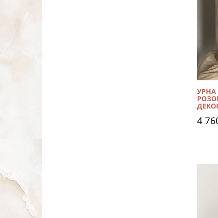
УРНА
РОЗО
ДЕКО
4 76