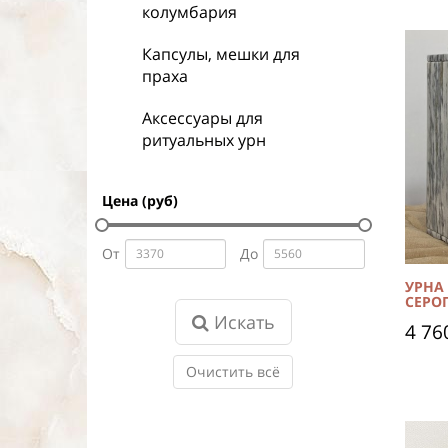
колумбария
Капсулы, мешки для
праха
Аксессуары для
ритуальных урн
Цена (руб)
От
До
УРНА
СЕРО
Искать
4 76
Очистить всё