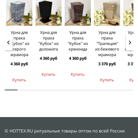
Урна для
Урна для
Урна для
Урна для
Урна
праха
праха
праха
праха
пра
"Кубок" из
"Кубок" из
"Кубок" из
"Трапеция"
"Трап
серого
доломита
креноида
из бежевого
из роз
мрамора
мрамора
мрам
4 360 руб
4 360 руб
4 360 руб
3 370 руб
3 370
Купить
Купить
Купить
Купить
Куп
© HOTTEX.RU ритуальные товары оптом по всей России